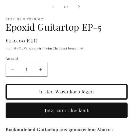
von
1
/
7
NEBELHEIM TONHOLZ
Epoxid Guitartop EP-5
Normaler
€230,00 EUR
Preis
inkl. MwSt.
Versand
wird beim Checkout berechnet
Anzahl
Verringere
Erhöhe
die
die
Menge
Menge
für
für
In den Warenkorb legen
Epoxid
Epoxid
Guitartop
Guitartop
EP-
EP-
Jetzt zum Checkout
5
5
Bookmatched Guitartop aus gemasertem Ahorn /