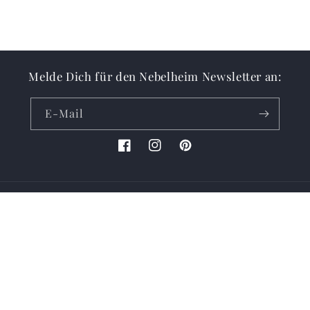
Melde Dich für den Nebelheim Newsletter an:
E-Mail
Facebook
Instagram
Pinterest
Land/Region
EUR € | Deutschland
Zahlungsmethoden
© 2026,
Nebelheim Tonholz
Widerrufsrecht
Datenschutzerklärung