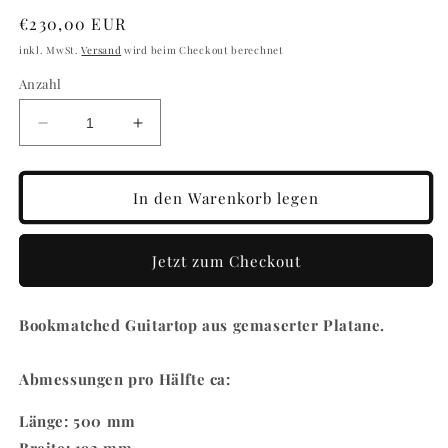
Normaler
€230,00 EUR
Preis
inkl. MwSt.
Versand
wird beim Checkout berechnet
Anzahl
Verringere
Erhöhe
die
die
Menge
Menge
für
für
In den Warenkorb legen
Epoxid
Epoxid
Guitartop
Guitartop
EP-
EP-
Jetzt zum Checkout
6
6
Bookmatched Guitartop aus gemaserter Platane.
Abmessungen pro Hälfte ca:
Länge: 500 mm