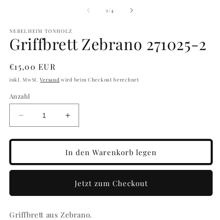
1
in
von
1
/
4
Modal
öffnen
NEBELHEIM TONHOLZ
Griffbrett Zebrano 271025-2
Normaler
€15,00 EUR
Preis
inkl. MwSt.
Versand
wird beim Checkout berechnet
Anzahl
Verringere
Erhöhe
die
die
Menge
Menge
für
für
In den Warenkorb legen
Griffbrett
Griffbrett
Zebrano
Zebrano
271025-
271025-
Jetzt zum Checkout
2
2
Griffbrett aus Zebrano.