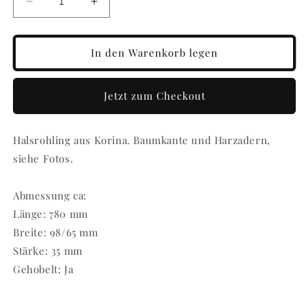
Verringere
Erhöhe
die
die
Menge
Menge
für
für
In den Warenkorb legen
Halsrohling
Halsrohling
Korina
Korina
101225
101225
Jetzt zum Checkout
Halsrohling aus Korina. Baumkante und Harzadern,
siehe Fotos.
Abmessung ca:
Länge: 780 mm
Breite: 98/65 mm
Stärke: 35 mm
Gehobelt: Ja