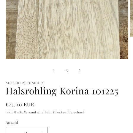
M
2
in
M
ö
Medien
1
in
von
1
/
7
Modal
öffnen
NEBELHEIM TONHOLZ
Halsrohling Korina 101225
Normaler
€25,00 EUR
Preis
inkl. MwSt.
Versand
wird beim Checkout berechnet
Anzahl