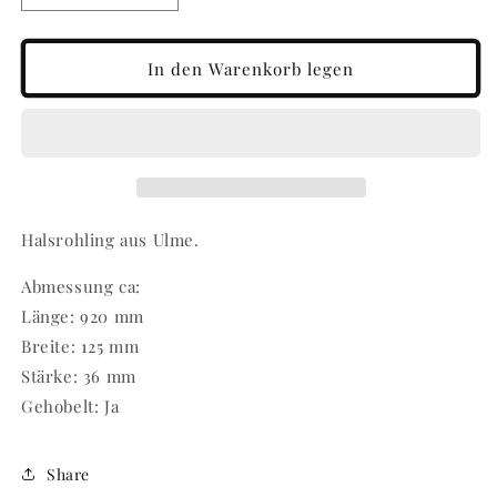
die
die
Menge
Menge
für
für
In den Warenkorb legen
Halsrohling
Halsrohling
Ulme
Ulme
240323-
240323-
1
1
Halsrohling aus Ulme.
Abmessung ca:
Länge: 920 mm
Breite: 125 mm
Stärke: 36 mm
Gehobelt: Ja
Share