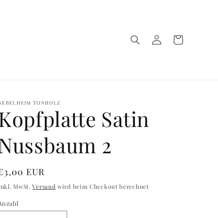
Einloggen
Warenkorb
NEBELHEIM TONHOLZ
Kopfplatte Satin
Nussbaum 2
Normaler
€3,00 EUR
Preis
inkl. MwSt.
Versand
wird beim Checkout berechnet
Anzahl