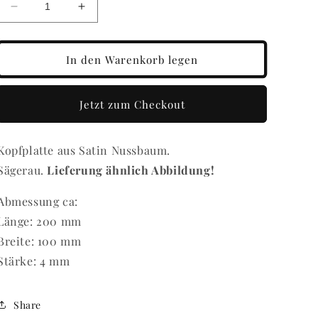
Verringere
Erhöhe
die
die
Menge
Menge
für
für
In den Warenkorb legen
Kopfplatte
Kopfplatte
Satin
Satin
Nussbaum
Nussbaum
Jetzt zum Checkout
2
2
Kopfplatte aus Satin Nussbaum.
Sägerau.
Lieferung ähnlich Abbildung!
Abmessung ca:
Länge: 200 mm
Breite: 100 mm
Stärke: 4 mm
Share